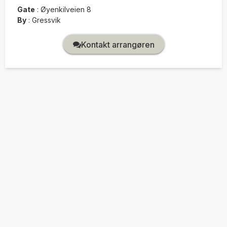
Gate
:
Øyenkilveien 8
By
:
Gressvik
Kontakt arrangøren